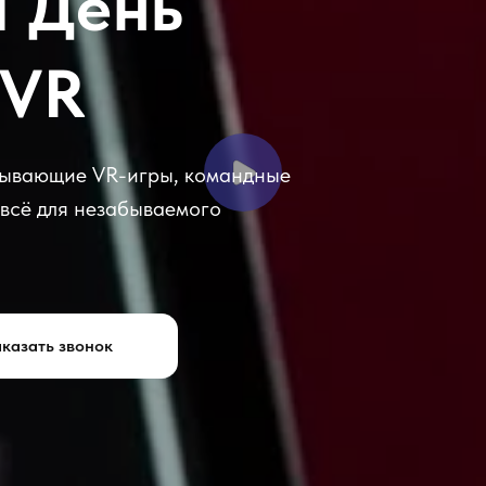
 День
 VR
атывающие VR-игры, командные
 всё для незабываемого
казать звонок