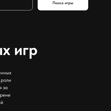
Поиск игры
х игр
енных
 роли
я за
Арене
ой