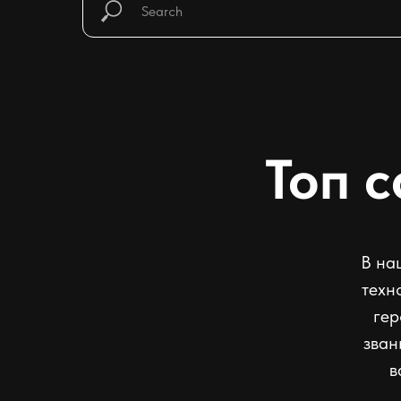
Топ 
В на
техн
гер
зван
в