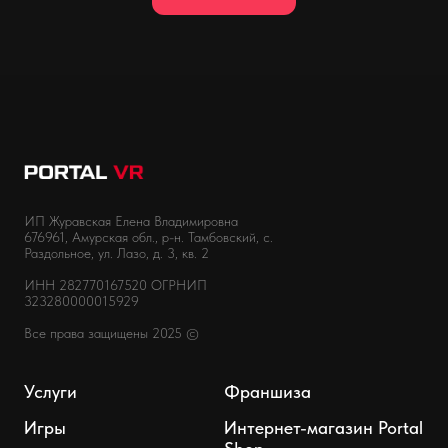
ИП Журавская Елена Владимировна
676961, Амурская обл., р-н. Тамбовский, с.
Раздольное, ул. Лазо, д. 3, кв. 2
ИНН 282770167520 ОГРНИП
323280000015929
Все права защищены 2025 ©
Услуги
Франшиза
Игры
Интернет-магазин Portal