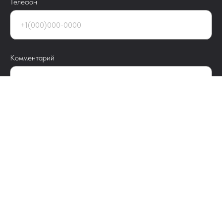
Телефон
Комментарий
Предоставляю
Согласие на обработку персональных данных
в
соответствии с
Политикой конфиденциальности
.
Даю
Согласие на информационную и рекламную рассылку
.
Отправить